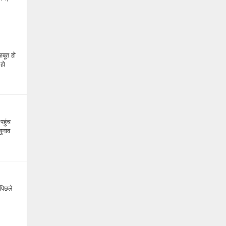
बूत हो
 हो
हुंच
चुनाव
पिछले