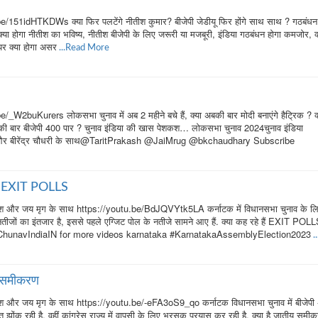
151idHTKDWs क्या फिर पलटेंगे नीतीश कुमार? बीजेपी जेडीयू फिर होंगे साथ साथ ? गठबंधन 
 क्या होगा नीतीश का भविष्य, नीतीश बीजेपी के लिए जरूरी या मजबूरी, इंडिया गठबंधन होगा कमजोर, क
 पर क्या होगा असर
...Read More
W2buKurers लोकसभा चुनाव में अब 2 महीने बचे हैं, क्या अबकी बार मोदी बनाएंगे हैट्रिक ? क
बकी बार बीजेपी 400 पार ? चुनाव इंडिया की खास पेशकश… लोकसभा चुनाव 2024चुनाव इंडिया
और बीरेंद्र चौधरी के साथ@TaritPrakash @JaiMrug @bkchaudhary Subscribe
हैं EXIT POLLS
श और जय मृग के साथ https://youtu.be/BdJQVYtk5LA कर्नाटक में विधानसभा चुनाव के ल
तीजों का इंतजार है, इससे पहले एग्जिट पोल के नतीजे सामने आए हैं. क्या कह रहे हैं EXIT POL
 @ChunavIndiaIN for more videos karnataka #KarnatakaAssemblyElection2023
.
य समीकरण
 और जय मृग के साथ https://youtu.be/-eFA3oS9_qo कर्नाटक विधानसभा चुनाव में बीजेपी
 झोंक रही है, वहीं कांग्रेस राज्‍य में वापसी के लिए भरसक प्रयास कर रही है, क्या है जातीय समी