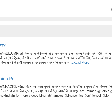
नजर?
e/rnEIwUMRnaI किस राज्य से कितनी सीटें, एक एक सीट का अंकगणितमोदी की 400+ की गार
ी बनाएंगे हैट्रिक, तीसरी बार बनेगी मोदी सरकार?कहां से आ रहा ये कॉन्फिडेंस, किन राज्यों पर है 
ा, किन राज्यों से होगी आसान डगरगठबंधन में कौन किसके साथ,
...Read More
nion Poll
e/NNAOF3cx9nc बिहार का पहला चुनावी सर्वेकौन जीत रहा बिहार?आज चुनाव हो तो किसको क
ा की खास पेशकशतड़ित प्रकाश, जय मृग और बीरेंद्र चौधरी के साथ@TaritPrakash @JaiMru
ndiaIn for more videos bihar #biharnews #biharpolitics #opinionpoll #bjp