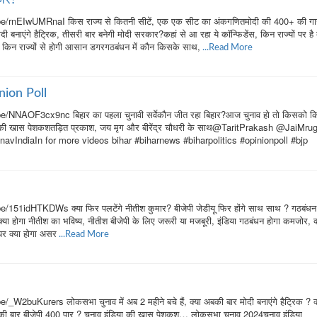
e/rnEIwUMRnaI किस राज्य से कितनी सीटें, एक एक सीट का अंकगणितमोदी की 400+ की गार
ी बनाएंगे हैट्रिक, तीसरी बार बनेगी मोदी सरकार?कहां से आ रहा ये कॉन्फिडेंस, किन राज्यों पर है 
ा, किन राज्यों से होगी आसान डगरगठबंधन में कौन किसके साथ,
...Read More
nion Poll
e/NNAOF3cx9nc बिहार का पहला चुनावी सर्वेकौन जीत रहा बिहार?आज चुनाव हो तो किसको क
ा की खास पेशकशतड़ित प्रकाश, जय मृग और बीरेंद्र चौधरी के साथ@TaritPrakash @JaiMru
ndiaIn for more videos bihar #biharnews #biharpolitics #opinionpoll #bjp
151idHTKDWs क्या फिर पलटेंगे नीतीश कुमार? बीजेपी जेडीयू फिर होंगे साथ साथ ? गठबंधन 
 क्या होगा नीतीश का भविष्य, नीतीश बीजेपी के लिए जरूरी या मजबूरी, इंडिया गठबंधन होगा कमजोर, क
 पर क्या होगा असर
...Read More
W2buKurers लोकसभा चुनाव में अब 2 महीने बचे हैं, क्या अबकी बार मोदी बनाएंगे हैट्रिक ? क
बकी बार बीजेपी 400 पार ? चुनाव इंडिया की खास पेशकश… लोकसभा चुनाव 2024चुनाव इंडिया