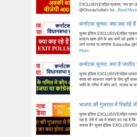
EXCLUSIVEतड़ित प्रकाश, जय मृग 
@ChunavIndiaIn for
...Read More
कर्नाटक चुनाव: क्या कह रहे 
चुनाव इंडिया EXCLUSIVEतड़ित प्रका
मतदान खत्म होने के बाद सभी को इसके न
आगे भाजपा या कांग्रेस Subscribe
More
कर्नाटक चुनाव: क्या है जाती
चुनाव इंडिया EXCLUSIVEतड़ित प्रकाश
सत्‍ता को बरकरार रखने के लिए पूरी ताकत
जाति के गणित में कौन आगे, भाजपा या 
भाजपा की गुजरात में रिकॉर्ड 
चुनाव इंडिया EXCLUSIVEतड़ित प्रकाश
रहा है. ऐसे में अब ये सवाल उठ रहा है क
सकता है? चुनाव इंडिया EXCLUSIVEत