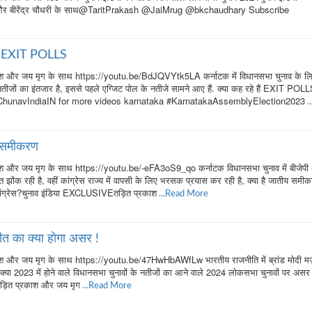
और बीरेंद्र चौधरी के साथ@TaritPrakash @JaiMrug @bkchaudhary Subscribe
हैं EXIT POLLS
श और जय मृग के साथ https://youtu.be/BdJQVYtk5LA कर्नाटक में विधानसभा चुनाव के ल
तीजों का इंतजार है, इससे पहले एग्जिट पोल के नतीजे सामने आए हैं. क्या कह रहे हैं EXIT POL
 @ChunavIndiaIN for more videos karnataka #KarnatakaAssemblyElection2023
.
य समीकरण
 और जय मृग के साथ https://youtu.be/-eFA3oS9_qo कर्नाटक विधानसभा चुनाव में बीजेपी
 झोंक रही है, वहीं कांग्रेस राज्‍य में वापसी के लिए भरसक प्रयास कर रही है, क्या है जातीय समी
कांग्रेस?चुनाव इंडिया EXCLUSIVEतड़ित प्रकाश
...Read More
जीत का क्या होगा असर !
 और जय मृग के साथ https://youtu.be/47HwHbAWfLw भारतीय राजनीति में ब्रांड मोदी मज़
ि क्या 2023 में होने वाले विधानसभा चुनावों के नतीजों का आने वाले 2024 लोकसभा चुनावों पर असर
ड़ित प्रकाश और जय मृग
...Read More