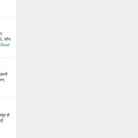
िए
LS, कौन
..Read
 अपनी
करण,
बूत हो
 हो