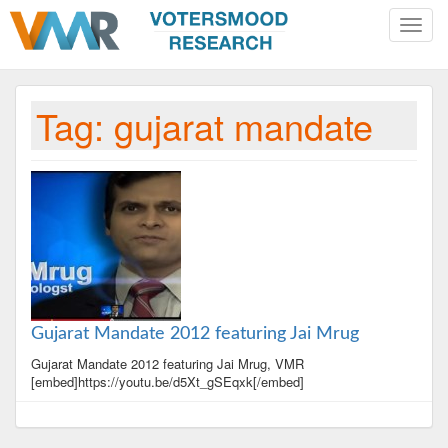
Toggle
naviga
Tag:
gujarat mandate
Gujarat Mandate 2012 featuring Jai Mrug
Gujarat Mandate 2012 featuring Jai Mrug, VMR
[embed]https://youtu.be/d5Xt_gSEqxk[/embed]