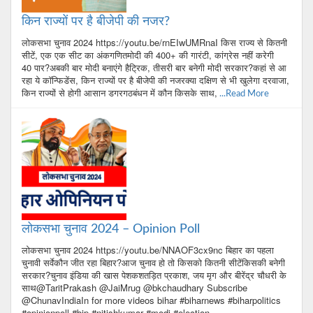
किन राज्यों पर है बीजेपी की नजर?
लोकसभा चुनाव 2024 https://youtu.be/rnEIwUMRnaI किस राज्य से कितनी
सीटें, एक एक सीट का अंकगणितमोदी की 400+ की गारंटी, कांग्रेस नहीं करेगी
40 पार?अबकी बार मोदी बनाएंगे हैट्रिक, तीसरी बार बनेगी मोदी सरकार?कहां से आ
रहा ये कॉन्फिडेंस, किन राज्यों पर है बीजेपी की नजरक्या दक्षिण से भी खुलेगा दरवाजा,
किन राज्यों से होगी आसान डगरगठबंधन में कौन किसके साथ,
...Read More
लोकसभा चुनाव 2024 – Opinion Poll
लोकसभा चुनाव 2024 https://youtu.be/NNAOF3cx9nc बिहार का पहला
चुनावी सर्वेकौन जीत रहा बिहार?आज चुनाव हो तो किसको कितनी सीटेंकिसकी बनेगी
सरकार?चुनाव इंडिया की खास पेशकशतड़ित प्रकाश, जय मृग और बीरेंद्र चौधरी के
साथ@TaritPrakash @JaiMrug @bkchaudhary Subscribe
@ChunavIndiaIn for more videos bihar #biharnews #biharpolitics
#opinionpoll #bjp #nitishkumar #modi #election