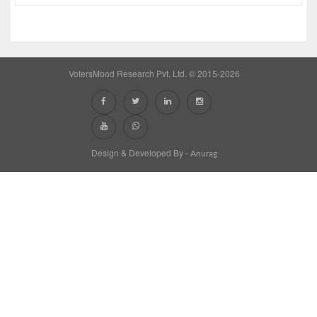
VotersMood Research Pvt. Ltd. © 2015-2026
Design & Developed By -
Anurag