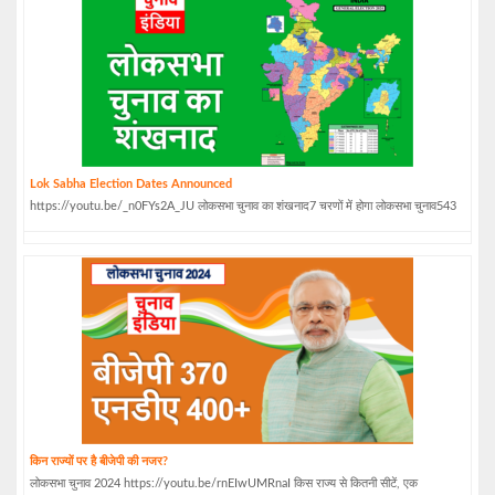
Lok Sabha Election Dates Announced
https://youtu.be/_n0FYs2A_JU लोकसभा चुनाव का शंखनाद7 चरणों में होगा लोकसभा चुनाव543
किन राज्यों पर है बीजेपी की नजर?
लोकसभा चुनाव 2024 https://youtu.be/rnEIwUMRnaI किस राज्य से कितनी सीटें, एक