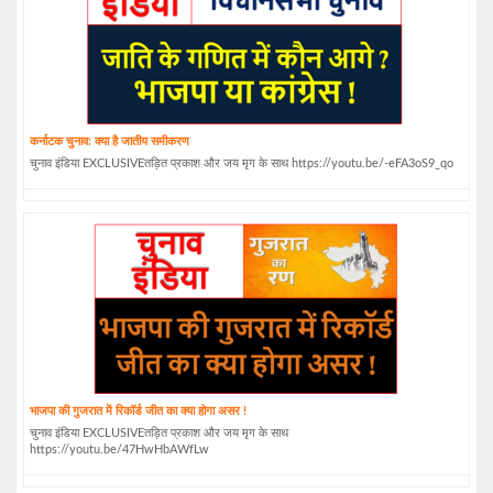
कर्नाटक चुनाव: क्या है जातीय समीकरण
चुनाव इंडिया EXCLUSIVEतड़ित प्रकाश और जय मृग के साथ https://youtu.be/-eFA3oS9_qo
भाजपा की गुजरात में रिकॉर्ड जीत का क्या होगा असर !
चुनाव इंडिया EXCLUSIVEतड़ित प्रकाश और जय मृग के साथ
https://youtu.be/47HwHbAWfLw