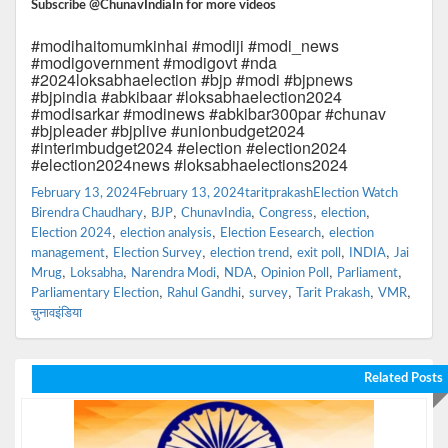
Subscribe @ChunavIndiaIn for more videos
#modihaitomumkinhai #modiji #modi_news
#modigovernment #modigovt #nda
#2024loksabhaelection #bjp #modi #bjpnews
#bjpindia #abkibaar #loksabhaelection2024
#modisarkar #modinews #abkibar300par #chunav
#bjpleader #bjplive #unionbudget2024
#interimbudget2024 #election #election2024
#election2024news #loksabhaelections2024
Posted
Author
Categories
Tags
February 13, 2024
February 13, 2024
taritprakash
Election Watch
on
,
,
,
,
,
Birendra Chaudhary
BJP
ChunavIndia
Congress
election
,
,
,
Election 2024
election analysis
Election Eesearch
election
,
,
,
,
,
management
Election Survey
election trend
exit poll
INDIA
Jai
,
,
,
,
,
,
Mrug
Loksabha
Narendra Modi
NDA
Opinion Poll
Parliament
,
,
,
,
,
Parliamentary Election
Rahul Gandhi
survey
Tarit Prakash
VMR
चुनावइंडिया
Related Posts