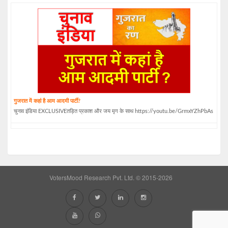
गुजरात में कहां है आम आदमी पार्टी?
चुनाव इंडिया EXCLUSIVEतड़ित प्रकाश और जय मृग के साथ https://youtu.be/GrmxYZhPbAs
VotersMood Research Pvt. Ltd. © 2015-2026