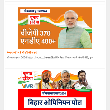
किन राज्यों पर है बीजेपी की नजर?
लोकसभा चुनाव 2024 https://youtu.be/rnEIwUMRnaI किस राज्य से कितनी सीटें, एक